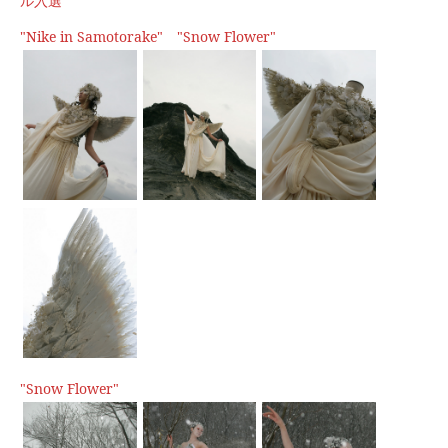
ル入選
"Nike in Samotorake" "Snow Flower"
"Snow Flower"