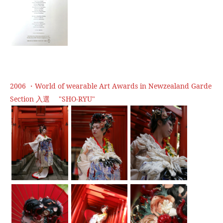
2006 ・World of wearable Art Awards in Newzealand Garde
Section 入選 "SHO-RYU"