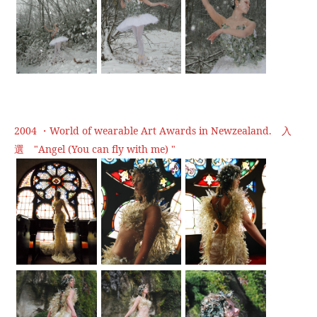
2004 ・World of wearable Art Awards in Newzealand. 入
選 "Angel (You can fly with me) "